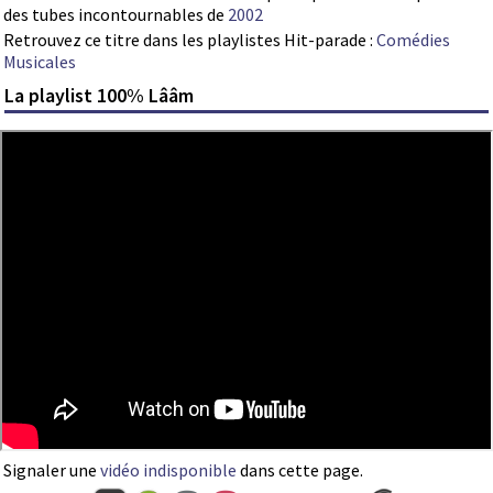
des tubes incontournables de
2002
Retrouvez ce titre dans les playlistes Hit-parade :
Comédies
Musicales
La playlist 100% Lââm
Signaler une
vidéo indisponible
dans cette page.