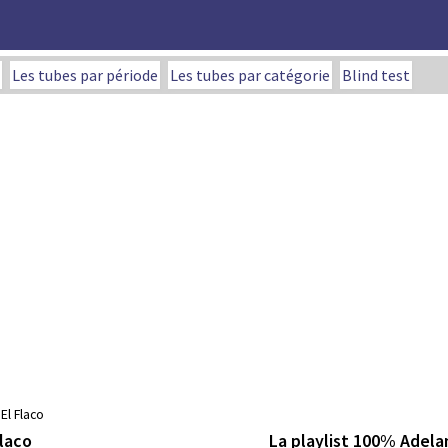
Les tubes par période
Les tubes par catégorie
Blind test
El Flaco
La playlist 100% Adelan
Flaco