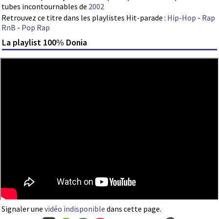
tubes incontournables de
2002
Retrouvez ce titre dans les playlistes Hit-parade :
Hip-Hop
-
Rap
RnB
-
Pop Rap
La playlist 100% Donia
Signaler une
vidéo indisponible
dans cette page.