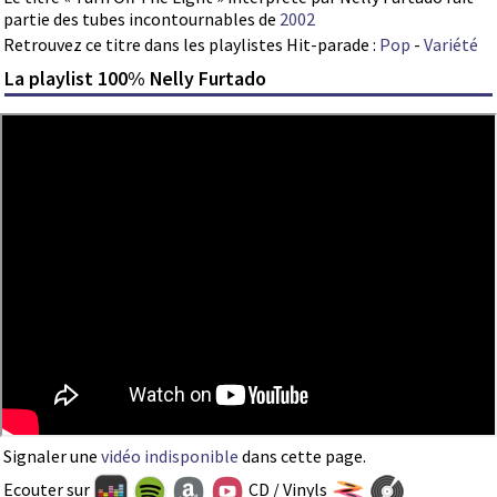
partie des tubes incontournables de
2002
Retrouvez ce titre dans les playlistes Hit-parade :
Pop
-
Variété
La playlist 100% Nelly Furtado
Signaler une
vidéo indisponible
dans cette page.
Ecouter sur
CD / Vinyls