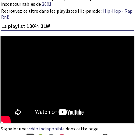
incontournables de
2001
Retrouvez ce titre dans les playlistes Hit-parade :
Hip-Hop
-
Rap
RnB
La playlist 100% 3LW
Signaler une
vidéo indisponible
dans cette page.