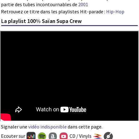
partie des tubes incontournables de
2001
Retrouvez ce titre dans les playlistes Hit-parade :
Hip-Hop
La playlist 100% Saïan Supa Crew
Signaler une
vidéo indisponible
dans cette page.
Ecouter sur
CD / Vinyls