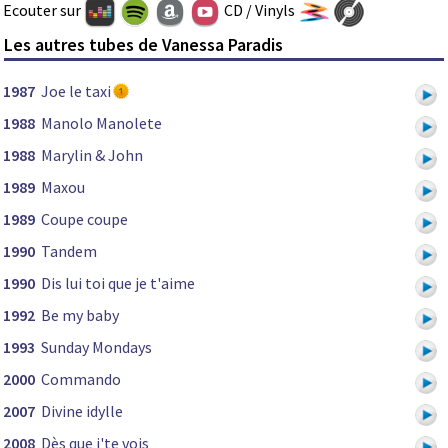
Ecouter sur
CD / Vinyls
Les autres tubes de Vanessa Paradis
1987
Joe le taxi
1988
Manolo Manolete
1988
Marylin & John
1989
Maxou
1989
Coupe coupe
1990
Tandem
1990
Dis lui toi que je t'aime
1992
Be my baby
1993
Sunday Mondays
2000
Commando
2007
Divine idylle
2008
Dès que j'te vois