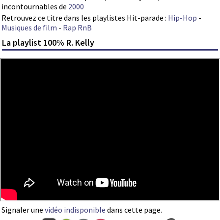
incontournables de
2000
Retrouvez ce titre dans les playlistes Hit-parade :
Hip-Hop
-
Musiques de film
-
Rap RnB
La playlist 100% R. Kelly
Signaler une
vidéo indisponible
dans cette page.