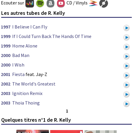
Ecouter sur
CD / Vinyls
Les autres tubes de R. Kelly
1997
I Believe I Can Fly
1999
If I Could Turn Back The Hands Of Time
1999
Home Alone
2000
Bad Man
2000
I Wish
2001
Fiesta
feat. Jay-Z
2002
The World's Greatest
2003
Ignition Remix
2003
Thoia Thoing
1
Quelques titres n°1 de R. Kelly