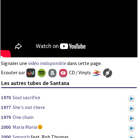
Signaler une
vidéo indisponible
dans cette page.
Ecouter sur
CD / Vinyls
Les autres tubes de Santana
1970
Soul sacrifice
1977
She's not there
1979
One chain
2000
Maria Maria
2000
Smooth
feat. Rob Thomas