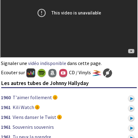
Signaler une
vidéo indisponible
dans cette page.
Ecouter sur
CD / Vinyls
Les autres tubes de Johnny Hallyday
1960
T'aimer follement
1961
Kili Watch
1961
Viens danser le Twist
1961
Souvenirs souvenirs
1961
Tu peux la prendre