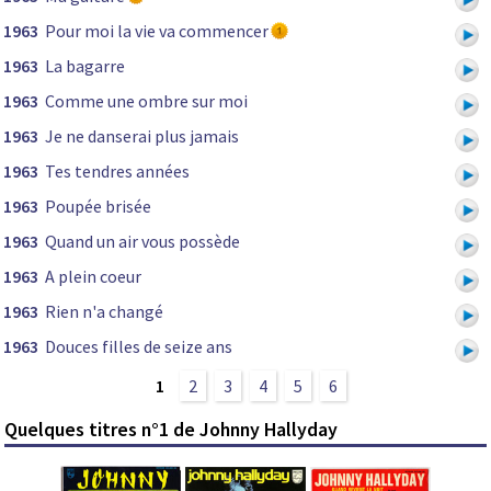
1963
Pour moi la vie va commencer
1963
La bagarre
1963
Comme une ombre sur moi
1963
Je ne danserai plus jamais
1963
Tes tendres années
1963
Poupée brisée
1963
Quand un air vous possède
1963
A plein coeur
1963
Rien n'a changé
1963
Douces filles de seize ans
1
2
3
4
5
6
Quelques titres n°1 de Johnny Hallyday