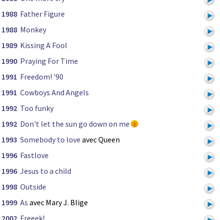
1988
Father Figure
1988
Monkey
1989
Kissing A Fool
1990
Praying For Time
1991
Freedom! '90
1991
Cowboys And Angels
1992
Too funky
1992
Don't let the sun go down on me
1993
Somebody to love
avec Queen
1996
Fastlove
1996
Jesus to a child
1998
Outside
1999
As
avec Mary J. Blige
2002
Freeek!