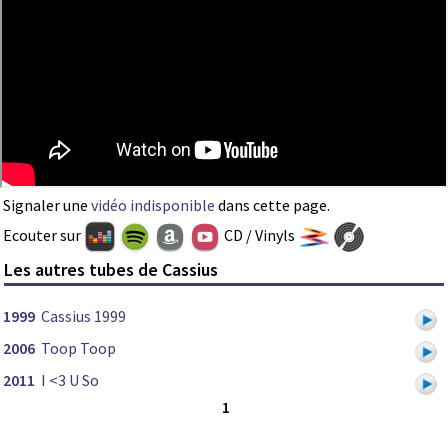
Signaler une
vidéo indisponible
dans cette page.
Ecouter sur
CD / Vinyls
Les autres tubes de Cassius
1999
Cassius 1999
2006
Toop Toop
2011
I <3 U So
1