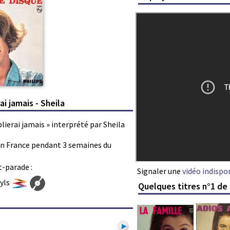
ai jamais - Sheila
blierai jamais » interprété par Sheila
s en France pendant 3 semaines du
t-parade :
Signaler une
vidéo indispo
nyls
Quelques titres n°1 de 