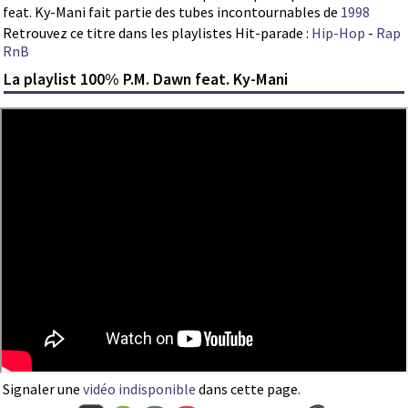
feat. Ky-Mani fait partie des tubes incontournables de
1998
Retrouvez ce titre dans les playlistes Hit-parade :
Hip-Hop
-
Rap
RnB
La playlist 100% P.M. Dawn feat. Ky-Mani
Signaler une
vidéo indisponible
dans cette page.