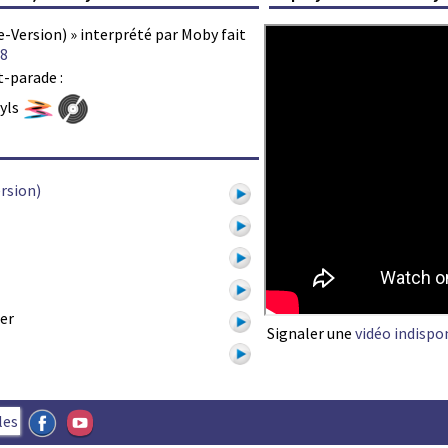
-Version) » interprété par Moby fait
8
t-parade :
nyls
rsion)
er
Signaler une
vidéo indispo
1
les