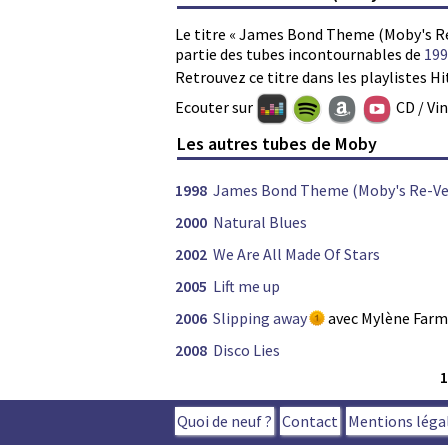
Le titre « James Bond Theme (Moby's Re
partie des tubes incontournables de
199
Retrouvez ce titre dans les playlistes Hi
Ecouter sur
CD / Vi
Les autres tubes de Moby
1998
James Bond Theme (Moby's Re-Ve
2000
Natural Blues
2002
We Are All Made Of Stars
2005
Lift me up
2006
Slipping away
avec Mylène Farm
2008
Disco Lies
Quoi de neuf ?
Contact
Mentions léga