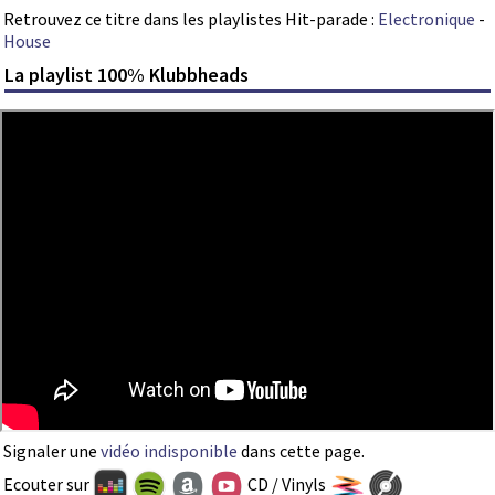
Retrouvez ce titre dans les playlistes Hit-parade :
Electronique
-
House
La playlist 100% Klubbheads
Signaler une
vidéo indisponible
dans cette page.
Ecouter sur
CD / Vinyls