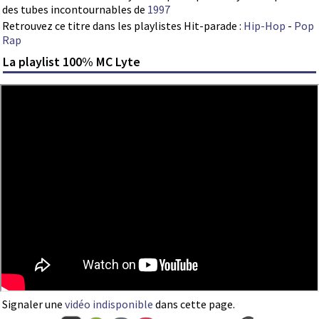
des tubes incontournables de
1997
Retrouvez ce titre dans les playlistes Hit-parade :
Hip-Hop
-
Pop
Rap
La playlist 100% MC Lyte
Signaler une
vidéo indisponible
dans cette page.