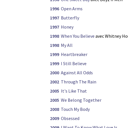
1996
Open Arms
1997
Butterfly
1997
Honey
1998
When You Believe
avec Whitney Ho
1998
My All
1999
Heartbreaker
1999
I Still Believe
2000
Against All Odds
2002
Through The Rain
2005
It's Like That
2005
We Belong Together
2008
Touch My Body
2009
Obsessed
2009
I Want To Know What Love Is