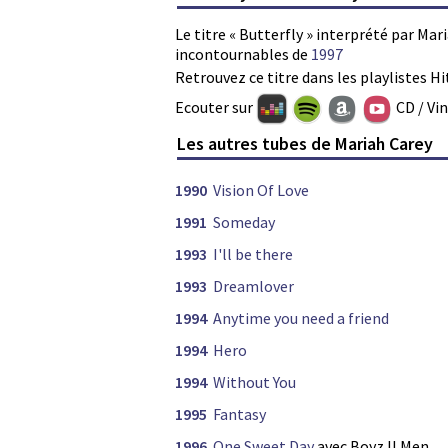
Le titre « Butterfly » interprété par Mar
incontournables de
1997
Retrouvez ce titre dans les playlistes Hi
Ecouter sur
CD / Vi
Les autres tubes de Mariah Carey
1990
Vision Of Love
1991
Someday
1993
I'll be there
1993
Dreamlover
1994
Anytime you need a friend
1994
Hero
1994
Without You
1995
Fantasy
1996
One Sweet Day
avec Boyz II Men