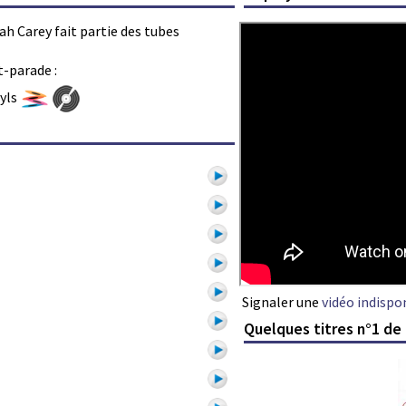
iah Carey fait partie des tubes
t-parade :
nyls
Signaler une
vidéo indispo
Quelques titres n°1 de