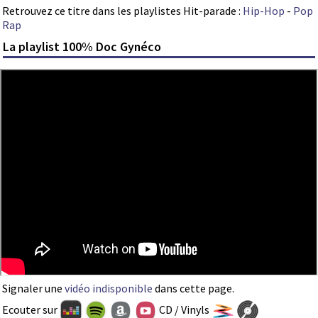
Retrouvez ce titre dans les playlistes Hit-parade :
Hip-Hop
-
Pop
Rap
La playlist 100% Doc Gynéco
Signaler une
vidéo indisponible
dans cette page.
Ecouter sur
CD / Vinyls