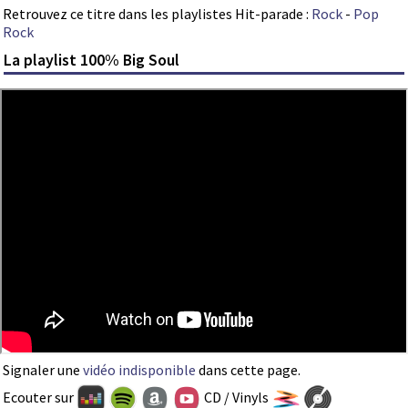
Retrouvez ce titre dans les playlistes Hit-parade :
Rock
-
Pop
Rock
La playlist 100% Big Soul
Signaler une
vidéo indisponible
dans cette page.
Ecouter sur
CD / Vinyls