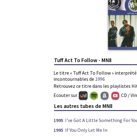
Tuff Act To Follow - MN8
Le titre « Tuff Act To Follow » interprét
incontournables de
1996
Retrouvez ce titre dans les playlistes Hi
Ecouter sur
CD / Vi
Les autres tubes de MN8
1995
I've Got A Little Something For Yo
1995
If You Only Let Me In