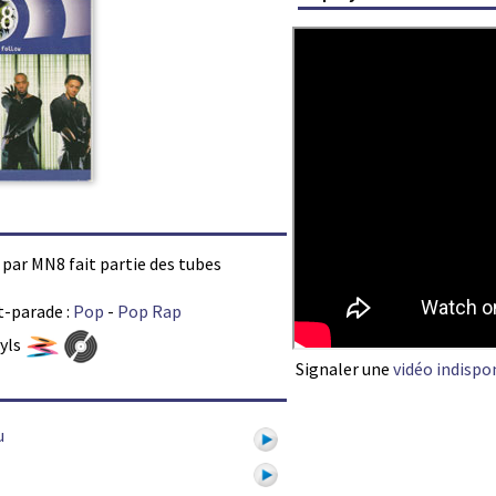
é par MN8 fait partie des tubes
t-parade :
Pop
-
Pop Rap
nyls
Signaler une
vidéo indispo
u