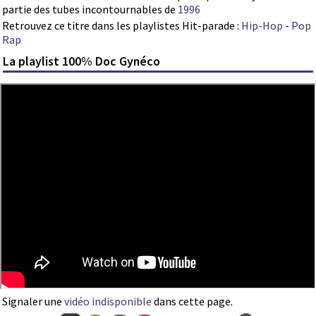
partie des tubes incontournables de
1996
Retrouvez ce titre dans les playlistes Hit-parade :
Hip-Hop
-
Pop
Rap
La playlist 100% Doc Gynéco
Signaler une
vidéo indisponible
dans cette page.