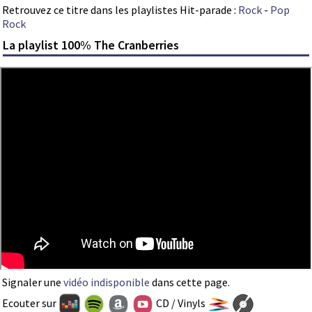
Retrouvez ce titre dans les playlistes Hit-parade :
Rock
-
Pop
Rock
La playlist 100% The Cranberries
Signaler une
vidéo indisponible
dans cette page.
Ecouter sur
CD / Vinyls