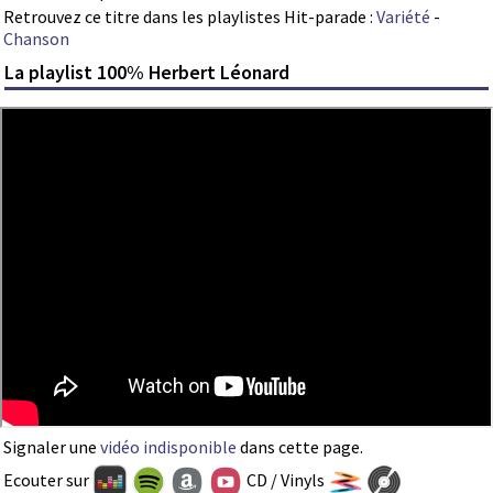
Retrouvez ce titre dans les playlistes Hit-parade :
Variété
-
Chanson
La playlist 100% Herbert Léonard
Signaler une
vidéo indisponible
dans cette page.
Ecouter sur
CD / Vinyls