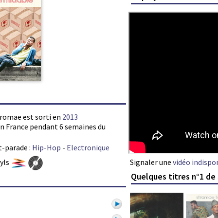
tromae est sorti en
2013
s en France pendant 6 semaines du
t-parade :
Hip-Hop
-
Electronique
Signaler une
vidéo indispo
nyls
Quelques titres n°1 d