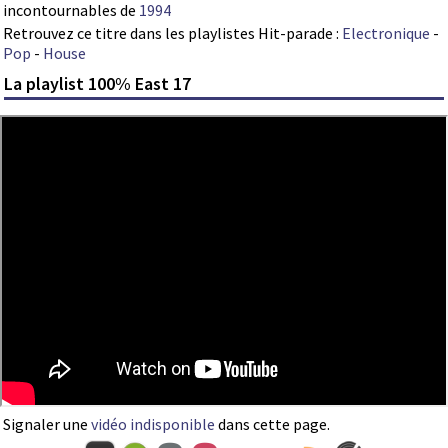
incontournables de
1994
Retrouvez ce titre dans les playlistes Hit-parade :
Electronique
-
Pop
-
House
La playlist 100% East 17
Signaler une
vidéo indisponible
dans cette page.