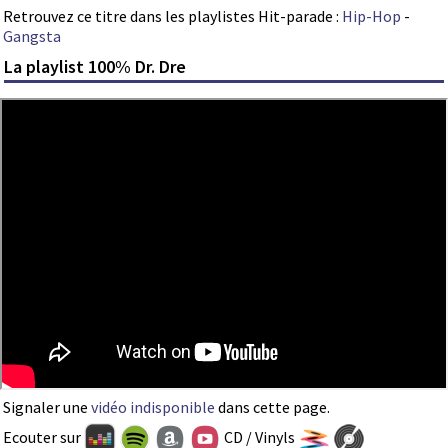
Retrouvez ce titre dans les playlistes Hit-parade :
Hip-Hop
-
Gangsta
La playlist 100% Dr. Dre
Signaler une
vidéo indisponible
dans cette page.
Ecouter sur
CD / Vinyls