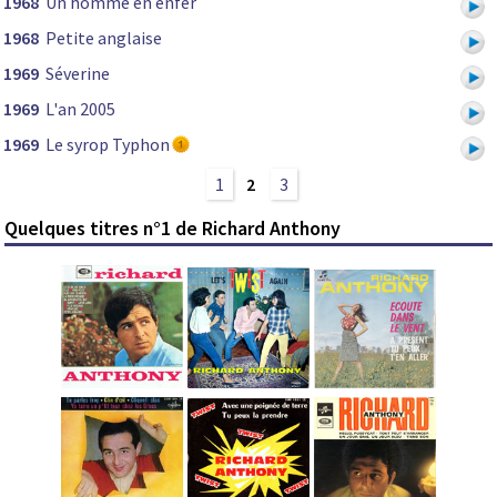
1968
Un homme en enfer
1968
Petite anglaise
1969
Séverine
1969
L'an 2005
1969
Le syrop Typhon
1
2
3
Quelques titres n°1 de Richard Anthony