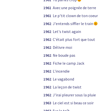
1961
Avec une poignée de terre
1961
Le p'tit clown de ton coeur
1962
J'entends siffler le train
1962
Let's twist again
1962
C'était plus fort que tout
1962
Délivre moi
1962
Ne boude pas
1962
Fiche le camp Jack
1962
L'incendie
1962
Le vagabond
1962
La leçon de twist
1962
J'irai pleurer sous la pluie
1963
Le ciel est si beau ce soir
1963
Sur le toît