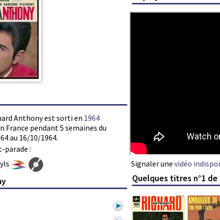
chard Anthony est sorti en
1964
s en France pendant 5 semaines du
64 au 16/10/1964.
t-parade :
Signaler une
vidéo indispo
nyls
Quelques titres n°1 de
ny