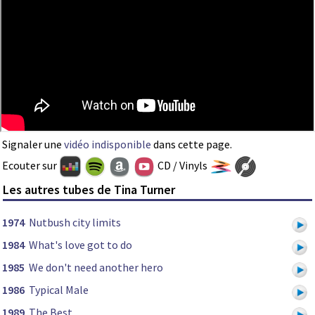
Signaler une
vidéo indisponible
dans cette page.
Ecouter sur
CD / Vinyls
Les autres tubes de Tina Turner
1974
Nutbush city limits
1984
What's love got to do
1985
We don't need another hero
1986
Typical Male
1989
The Best