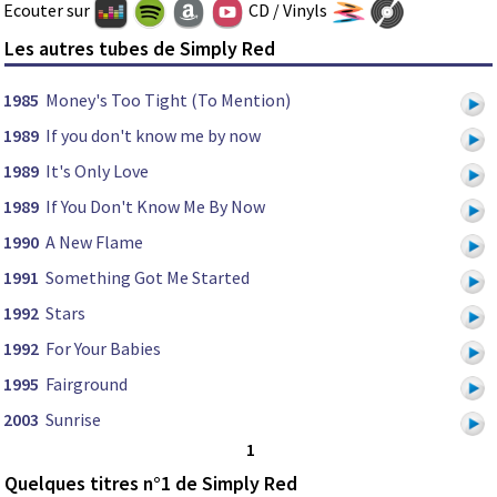
Ecouter sur
CD / Vinyls
Les autres tubes de Simply Red
1985
Money's Too Tight (To Mention)
1989
If you don't know me by now
1989
It's Only Love
1989
If You Don't Know Me By Now
1990
A New Flame
1991
Something Got Me Started
1992
Stars
1992
For Your Babies
1995
Fairground
2003
Sunrise
1
Quelques titres n°1 de Simply Red