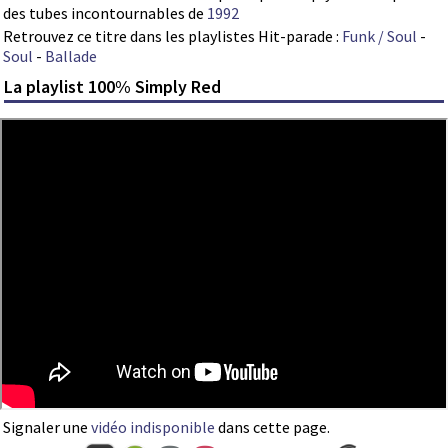
des tubes incontournables de
1992
Retrouvez ce titre dans les playlistes Hit-parade :
Funk / Soul
-
Soul
-
Ballade
La playlist 100% Simply Red
Signaler une
vidéo indisponible
dans cette page.