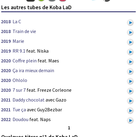
Les autres tubes de Koba LaD
2018
La C
2018
Train de vie
2019
Marie
2019
RR 9.1
feat. Niska
2020
Coffre plein
feat. Maes
2020
Ça ira mieux demain
2020
Ohlolo
2020
7 sur 7
feat. Freeze Corleone
2021
Daddy chocolat
avec Gazo
2021
Tue ça
avec Guy2Bezbar
2022
Doudou
feat. Naps
1
Quelques titres n°1 de Koba LaD