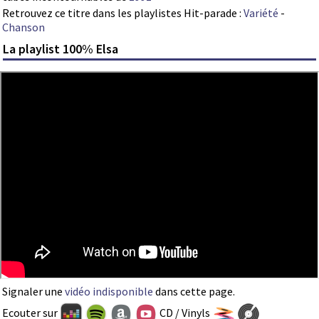
Retrouvez ce titre dans les playlistes Hit-parade :
Variété
-
Chanson
La playlist 100% Elsa
Signaler une
vidéo indisponible
dans cette page.
Ecouter sur
CD / Vinyls