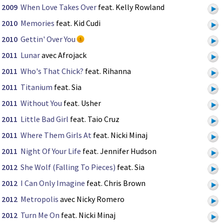
2009
When Love Takes Over
feat. Kelly Rowland
2010
Memories
feat. Kid Cudi
2010
Gettin' Over You
2011
Lunar
avec Afrojack
2011
Who's That Chick?
feat. Rihanna
2011
Titanium
feat. Sia
2011
Without You
feat. Usher
2011
Little Bad Girl
feat. Taio Cruz
2011
Where Them Girls At
feat. Nicki Minaj
2011
Night Of Your Life
feat. Jennifer Hudson
2012
She Wolf (Falling To Pieces)
feat. Sia
2012
I Can Only Imagine
feat. Chris Brown
2012
Metropolis
avec Nicky Romero
2012
Turn Me On
feat. Nicki Minaj