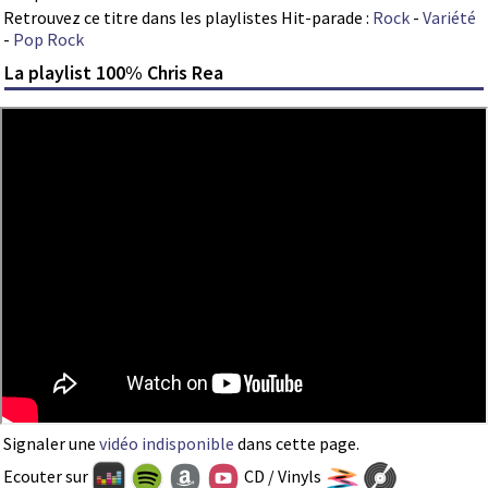
Retrouvez ce titre dans les playlistes Hit-parade :
Rock
-
Variété
-
Pop Rock
La playlist 100% Chris Rea
Signaler une
vidéo indisponible
dans cette page.
Ecouter sur
CD / Vinyls