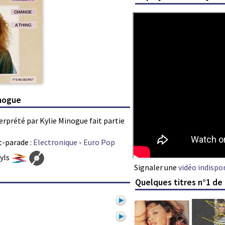
inogue
erprété par Kylie Minogue fait partie
t-parade :
Electronique
-
Euro Pop
nyls
Signaler une
vidéo indispo
Quelques titres n°1 de