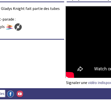
ar Gladys Knight fait partie des tubes
t-parade :
nyls
Signaler une
vidéo indispo
les