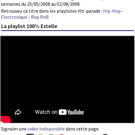
semaines du 25/05/2008 au 02/08/2008.
Retrouvez ce titre dans les playlistes Hit-parade :
Hip-Hop
-
Electronique
-
Rap RnB
La playlist 100% Estelle
Signaler une
vidéo indisponible
dans cette page.