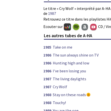
Le titre « Cry Wolf » interprété par A-H
de
1987
Retrouvez ce titre dans les playlistes Hi
Ecouter sur
CD / Vi
Les autres tubes de A-HA
1985
Take on me
1986
The sun always shine on TV
1986
Hunting high and low
1986
I've been losing you
1987
The living daylights
1987
Cry Wolf
1988
Stay on these roads
1988
Touchy!
1989
You are the one