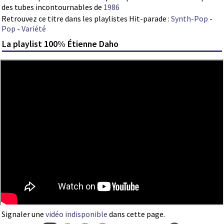
des tubes incontournables de
1986
Retrouvez ce titre dans les playlistes Hit-parade :
Synth-Pop
-
Pop
-
Variété
La playlist 100% Étienne Daho
Signaler une
vidéo indisponible
dans cette page.