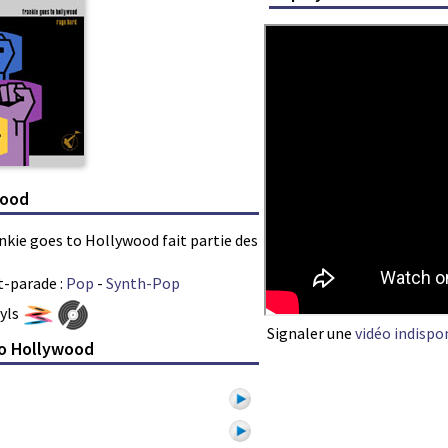
wood
ankie goes to Hollywood fait partie des
t-parade :
Pop
-
Synth-Pop
nyls
Signaler une
vidéo indispo
to Hollywood