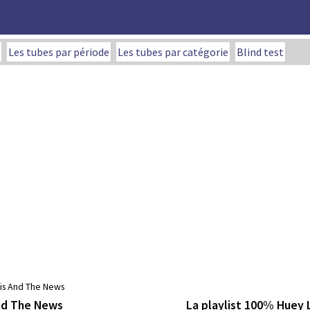
Les tubes par période
Les tubes par catégorie
Blind test
is And The News
La playlist 100% Huey
nd The News