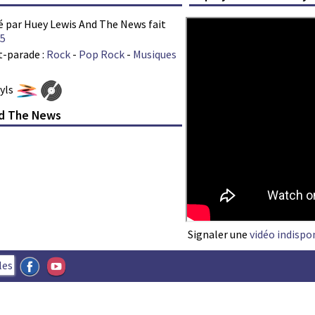
té par Huey Lewis And The News fait
5
t-parade :
Rock
-
Pop Rock
-
Musiques
nyls
nd The News
Signaler une
vidéo indispo
les