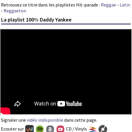
Retrouvez ce titre dans les playlistes Hit-parade :
Reggae
-
Latin
-
Reggaeton
La playlist 100% Daddy Yankee
Signaler une
vidéo indisponible
dans cette page.
Ecouter sur
CD / Vinyls