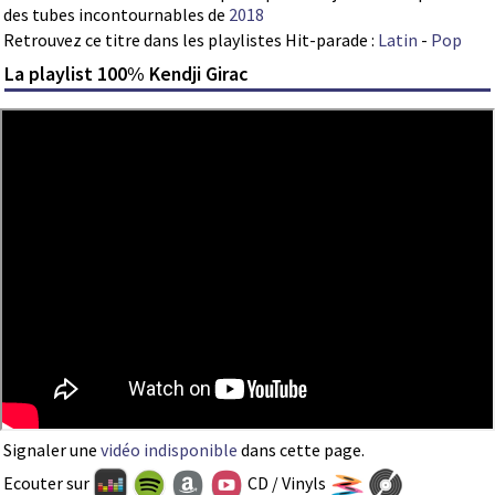
des tubes incontournables de
2018
Retrouvez ce titre dans les playlistes Hit-parade :
Latin
-
Pop
La playlist 100% Kendji Girac
Signaler une
vidéo indisponible
dans cette page.
Ecouter sur
CD / Vinyls