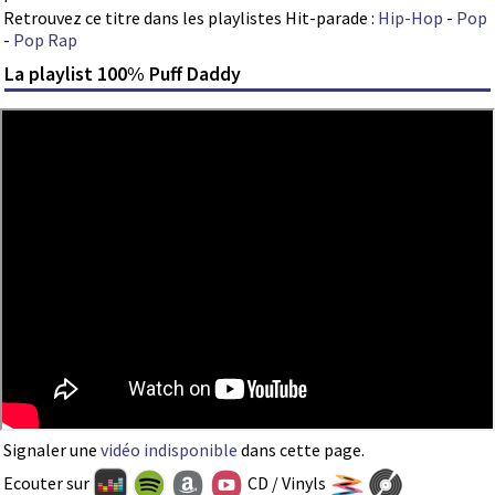
Retrouvez ce titre dans les playlistes Hit-parade :
Hip-Hop
-
Pop
-
Pop Rap
La playlist 100% Puff Daddy
Signaler une
vidéo indisponible
dans cette page.
Ecouter sur
CD / Vinyls