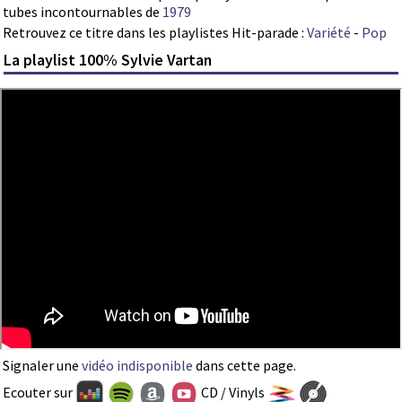
tubes incontournables de
1979
Retrouvez ce titre dans les playlistes Hit-parade :
Variété
-
Pop
La playlist 100% Sylvie Vartan
Signaler une
vidéo indisponible
dans cette page.
Ecouter sur
CD / Vinyls