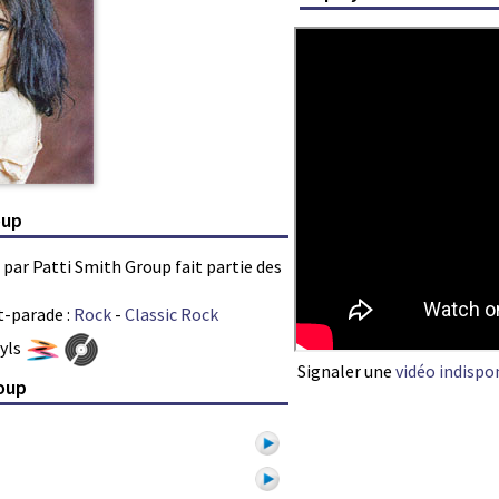
oup
 par Patti Smith Group fait partie des
t-parade :
Rock
-
Classic Rock
nyls
Signaler une
vidéo indispo
roup