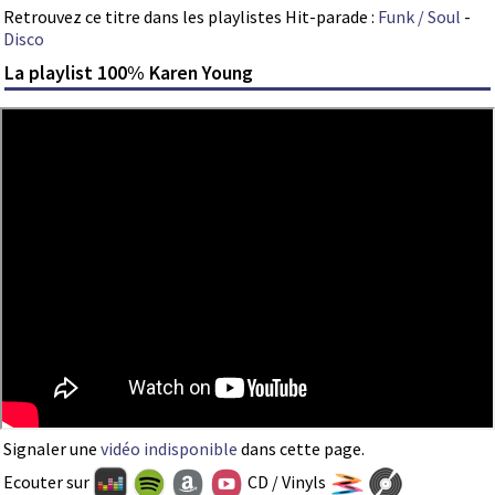
Retrouvez ce titre dans les playlistes Hit-parade :
Funk / Soul
-
Disco
La playlist 100% Karen Young
Signaler une
vidéo indisponible
dans cette page.
Ecouter sur
CD / Vinyls