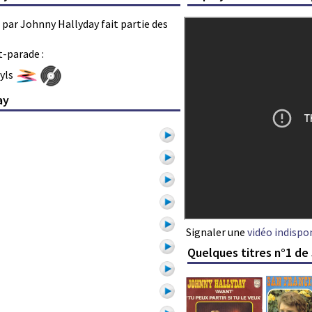
té par Johnny Hallyday fait partie des
t-parade :
nyls
ay
Signaler une
vidéo indispo
Quelques titres n°1 de