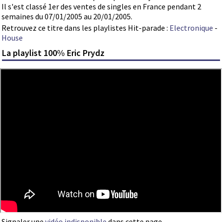
Il s'est classé 1er des ventes de singles en France pendant 2
semaines du 07/01/2005 au 20/01/2005.
Retrouvez ce titre dans les playlistes Hit-parade :
Electronique
-
House
La playlist 100% Eric Prydz
Signaler une
vidéo indisponible
dans cette page.